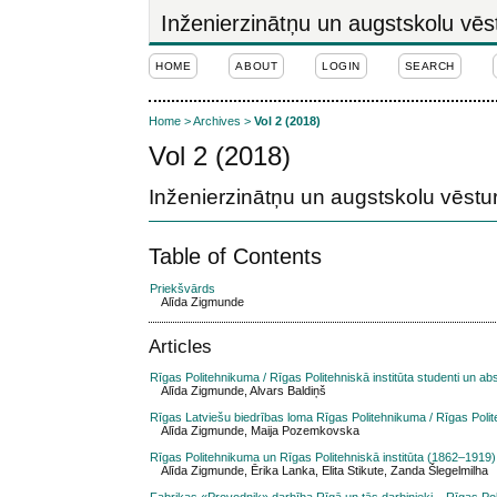
Inženierzinātņu un augstskolu vēs
HOME
ABOUT
LOGIN
SEARCH
Home
>
Archives
>
Vol 2 (2018)
Vol 2 (2018)
Inženierzinātņu un augstskolu vēstu
Table of Contents
Priekšvārds
Alīda Zigmunde
Articles
Rīgas Politehnikuma / Rīgas Politehniskā institūta studenti un ab
Alīda Zigmunde, Alvars Baldiņš
Rīgas Latviešu biedrības loma Rīgas Politehnikuma / Rīgas Polit
Alīda Zigmunde, Maija Pozemkovska
Rīgas Politehnikuma un Rīgas Politehniskā institūta (1862–1919) st
Alīda Zigmunde, Ērika Lanka, Elita Stikute, Zanda Šlegelmilha
Fabrikas «Provodņik» darbība Rīgā un tās darbinieki – Rīgas Poli