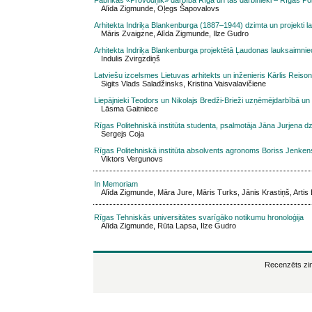
Alīda Zigmunde, Oļegs Šapovalovs
Arhitekta Indriķa Blankenburga (1887–1944) dzimta un projekti l
Māris Zvaigzne, Alīda Zigmunde, Ilze Gudro
Arhitekta Indriķa Blankenburga projektētā Ļaudonas lauksaimni
Indulis Zvirgzdiņš
Latviešu izcelsmes Lietuvas arhitekts un inženieris Kārlis Reis
Sigits Vlads Saladžinsks, Kristina Vaisvalavičiene
Liepājnieki Teodors un Nikolajs Bredži-Brieži uzņēmējdarbībā un
Lāsma Gaitniece
Rīgas Politehniskā institūta studenta, psalmotāja Jāna Jurjena 
Sergejs Coja
Rīgas Politehniskā institūta absolvents agronoms Boriss Jenke
Viktors Vergunovs
In Memoriam
Alīda Zigmunde, Māra Jure, Māris Turks, Jānis Krastiņš, Arti
Rīgas Tehniskās universitātes svarīgāko notikumu hronoloģija
Alīda Zigmunde, Rūta Lapsa, Ilze Gudro
Recenzēts zin