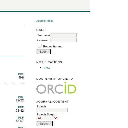
Journal Help
USER
Username
Password
Remember me
NOTIFICATIONS
View
PDF
5-6
LOGIN WITH ORCID ID
PDF
12-22
JOURNAL CONTENT
Search
PDF
23-42
Search Scope
PDF
43-57
PDF