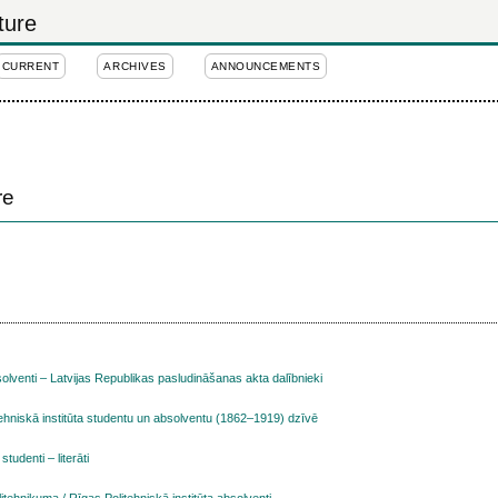
ture
CURRENT
ARCHIVES
ANNOUNCEMENTS
re
solventi – Latvijas Republikas pasludināšanas akta dalībnieki
ehniskā institūta studentu un absolventu (1862–1919) dzīvē
udenti – literāti
tehnikuma / Rīgas Politehniskā institūta absolventi