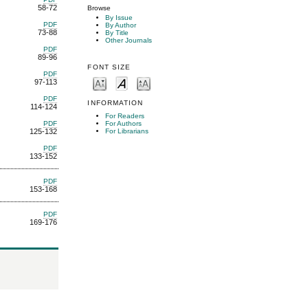
58-72
Browse
By Issue
PDF
By Author
73-88
By Title
Other Journals
PDF
89-96
FONT SIZE
PDF
97-113
PDF
INFORMATION
114-124
For Readers
PDF
For Authors
125-132
For Librarians
PDF
133-152
PDF
153-168
PDF
169-176