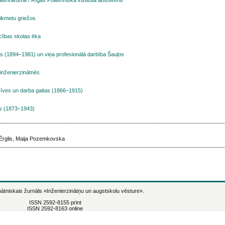
aikmetu griežos
ecības skolas ēka
ons (1894–1981) un viņa profesionālā darbība Šauļos
 inženierzinātnēs
dzīves un darba gaitas (1866–1915)
ns (1873–1943)
s Ērglis, Maija Pozemkovska
ātniskais žurnāls
«Inženierzinātņu un augstskolu vēsture».
ISSN 2592-8155 print
ISSN 2592-8163 online