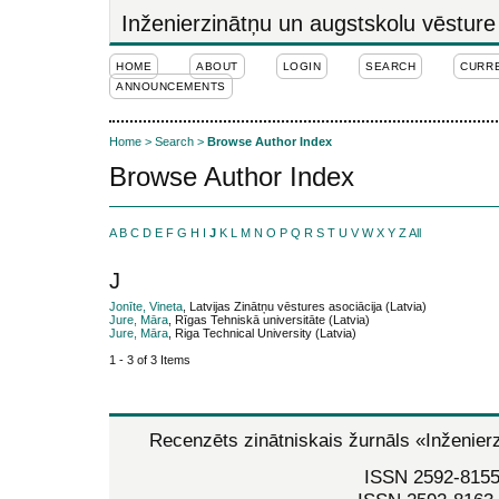
Inženierzinātņu un augstskolu vēsture
HOME
ABOUT
LOGIN
SEARCH
CURR
ANNOUNCEMENTS
Home
>
Search
>
Browse Author Index
Browse Author Index
A
B
C
D
E
F
G
H
I
J
K
L
M
N
O
P
Q
R
S
T
U
V
W
X
Y
Z
All
J
Jonīte, Vineta
, Latvijas Zinātņu vēstures asociācija (Latvia)
Jure, Māra
, Rīgas Tehniskā universitāte (Latvia)
Jure, Māra
, Riga Technical University (Latvia)
1 - 3 of 3 Items
Recenzēts zinātniskais žurnāls
«Inženier
ISSN 2592-8155 