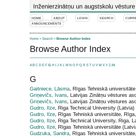
Inženierzinātņu un augstskolu vēsture
HOME
ABOUT
LOGIN
SEARCH
CURR
ANNOUNCEMENTS
Home
>
Search
>
Browse Author Index
Browse Author Index
A
B
C
D
E
F
G
H
I
J
K
L
M
N
O
P
Q
R
S
T
U
V
W
X
Y
Z
All
G
Gaitniece, Lāsma
, Rīgas Tehniskā universitāte
Griņevičs, Ivans
, Latvijas Zinātņu vēstures aso
Griņevičs, Ivans
, Latvijas Zinātņu vēstures aso
Gudro, Ilze
, Riga Technical University (Latvia)
Gudro, Ilze
, Rīgas Tehniskā universitāte, Rīga,
Gudro, Ilze
, Riga Technical University, Riga, La
Gudro, Ilze
, Rīgas Tehniskā universitāte (Latvi
Gudzuka, Sandra
, Rīgas Tehniskā universitāte,