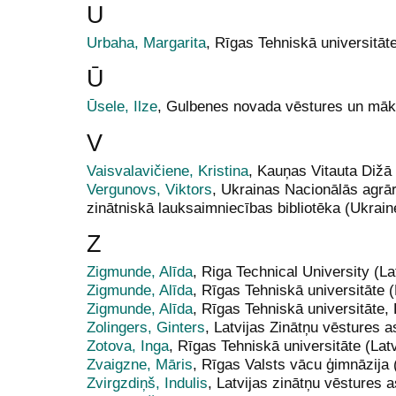
U
Urbaha, Margarita
, Rīgas Tehniskā universitāte
Ū
Ūsele, Ilze
, Gulbenes novada vēstures un māk
V
Vaisvalavičiene, Kristina
, Kauņas Vitauta Dižā 
Vergunovs, Viktors
, Ukrainas Nacionālās agrā
zinātniskā lauksaimniecības bibliotēka (Ukrain
Z
Zigmunde, Alīda
, Riga Technical University (La
Zigmunde, Alīda
, Rīgas Tehniskā universitāte (
Zigmunde, Alīda
, Rīgas Tehniskā universitāte, 
Zolingers, Ginters
, Latvijas Zinātņu vēstures a
Zotova, Inga
, Rīgas Tehniskā universitāte (Latv
Zvaigzne, Māris
, Rīgas Valsts vācu ģimnāzija 
Zvirgzdiņš, Indulis
, Latvijas zinātņu vēstures a