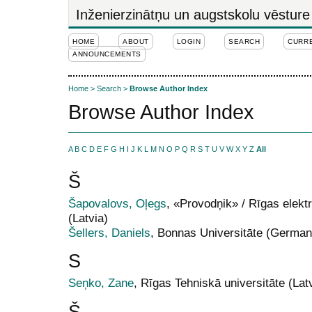
Inženierzinātņu un augstskolu vēsture
HOME
ABOUT
LOGIN
SEARCH
CURR
ANNOUNCEMENTS
Home
>
Search
>
Browse Author Index
Browse Author Index
A
B
C
D
E
F
G
H
I
J
K
L
M
N
O
P
Q
R
S
T
U
V
W
X
Y
Z
All
Š
Šapovalovs, Oļegs
, «Provodņik» / Rīgas elek
(Latvia)
Šellers, Daniels
, Bonnas Universitāte (German
S
Seņko, Zane
, Rīgas Tehniskā universitāte (Lat
Š