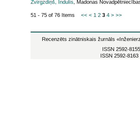
Zvirgzdiņš, Indulis
, Madonas Novadpētniecības
51 - 75 of 76 Items
<<
<
1
2
3
4
>
>>
Recenzēts zinātniskais žurnāls
«Inženier
ISSN 2592-8155 
ISSN 2592-8163 