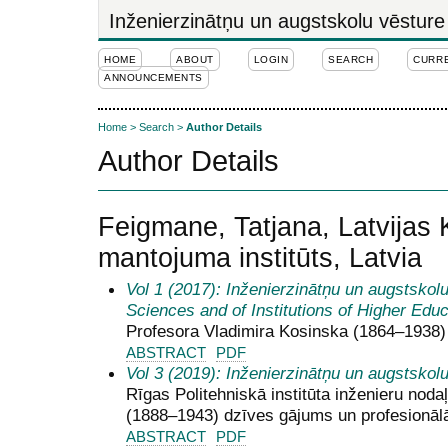
Inženierzinātņu un augstskolu vēsture
HOME
ABOUT
LOGIN
SEARCH
CURR
ANNOUNCEMENTS
Home
>
Search
>
Author Details
Author Details
Feigmane, Tatjana, Latvijas 
mantojuma institūts, Latvia
Vol 1 (2017): Inženierzinātņu un augstskolu
Sciences and of Institutions of Higher Educ
Profesora Vladimira Kosinska (1864–1938)
ABSTRACT
PDF
Vol 3 (2019): Inženierzinātņu un augstskol
Rīgas Politehniskā institūta inženieru nod
(1888–1943) dzīves gājums un profesionāl
ABSTRACT
PDF