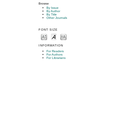
Browse
By Issue
By Author
By Title
Other Journals
FONT SIZE
INFORMATION
For Readers
For Authors
For Librarians