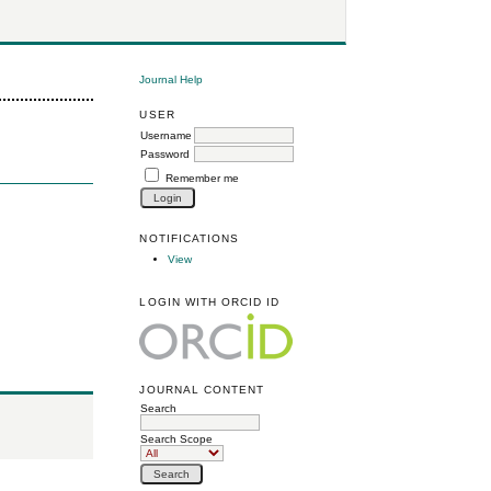
Journal Help
USER
Username
Password
Remember me
NOTIFICATIONS
View
LOGIN WITH ORCID ID
JOURNAL CONTENT
Search
Search Scope