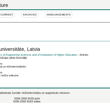
ture
CURRENT
ARCHIVES
ANNOUNCEMENTS
niversitāte, Latvia
ry of Engineering Sciences and of Institutions of Higher Education
- Articles
cijas pilote Austrālijā
les
bā un inženierzinātnēs
les
5) mūža veikums
ātniskais žurnāls
«Inženierzinātņu un augstskolu vēsture».
ISSN 2592-8155 print
ISSN 2592-8163 online