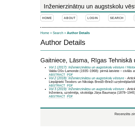
Inženierzinātņu un augstskolu vēs
HOME
ABOUT
LOGIN
SEARCH
Home
>
Search
>
Author Details
Author Details
Gaitniece, Lāsma, Rīgas Tehniskā u
Vol 1 (2017): Inženierzinātņu un augstskolu vēsture / Histo
Valda Ošs-Lamonde (1935–1968): pirmā latviete – civilās aviā
ABSTRACT
PDF
Vol 2 (2018): Inženierzinātņu un augstskolu vēsture
- Artic
Liepājnieki Teodors un Nikolajs Bredži-Brieži uzņēmējdarbī
ABSTRACT
PDF
Vol 3 (2019): Inženierzinātņu un augstskolu vēsture
- Artic
Inženiera, uzņēmēja, skolotāja Jāņa Baumaņa (1878–194
ABSTRACT
PDF
Recenzēts zin