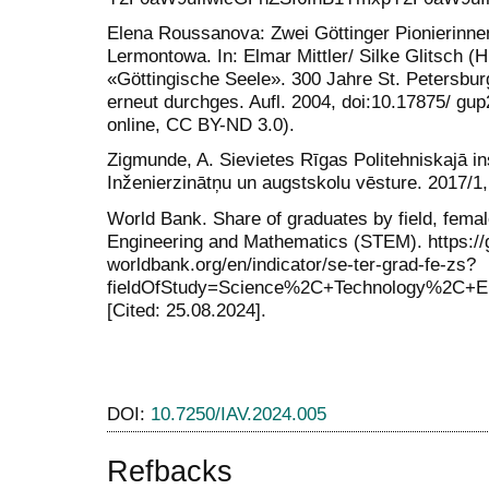
Elena Roussanova: Zwei Göttinger Pionierinne
Lermontowa. In: Elmar Mittler/ Silke Glitsch (
«Göttingische Seele». 300 Jahre St. Petersburg.
erneut durchges. Aufl. 2004, doi:10.17875/ gu
online, CC BY-ND 3.0).
Zigmunde, A. Sievietes Rīgas Politehniskajā i
Inženierzinātņu un augstskolu vēsture. 2017/1,
World Bank. Share of graduates by field, fema
Engineering and Mathematics (STEM). https://
worldbank.org/en/indicator/se-ter-grad-fe-zs?
fieldOfStudy=Science%2C+Technology%2C+
[Cited: 25.08.2024].
DOI:
10.7250/IAV.2024.005
Refbacks