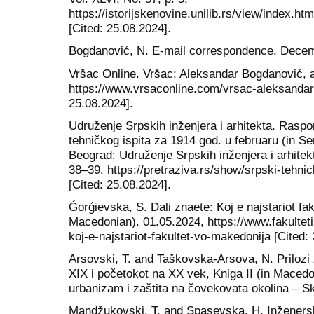
https://istorijskenovine.unilib.rs/view/index
[Cited: 25.08.2024].
Bogdanović, N. E-mail correspondence. Dece
Vršac Online. Vršac: Aleksandar Bogdanović, ak
https://www.vrsaconline.com/vrsac-aleksandar-
25.08.2024].
Udruženje Srpskih inženjera i arhitekta. Rasp
tehničkog ispita za 1914 god. u februaru (in Ser
Beograd: Udruženje Srpskih inženjera i arhitek
38–39. https://pretraziva.rs/show/srpski-tehnic
[Cited: 25.08.2024].
Ǵorǵievska, S. Dali znaete: Koj e najstariot fa
Macedonian). 01.05.2024, https://www.fakultet
koj-e-najstariot-fakultet-vo-makedonija [Cited:
Arsovski, T. and Taškovska-Arsova, N. Prilozi 
XIX i početokot na XX vek, Kniga II (in Macedo
urbanizam i zaštita na čovekovata okolina – Sk
Mandžukovski, T. and Spasevska, H. Inženersk