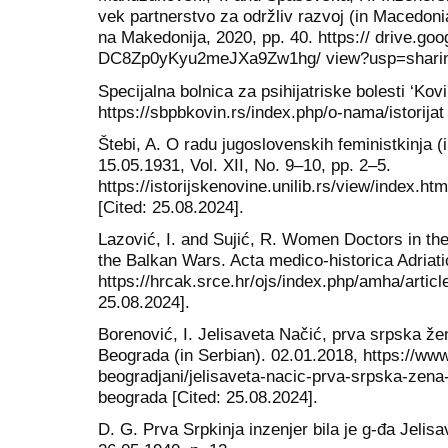
vek partnerstvo za održliv razvoj (in Macedonia
na Makedonija, 2020, pp. 40. https:// drive.go
DC8Zp0yKyu2meJXa9Zw1hg/ view?usp=sharing 
Specijalna bolnica za psihijatriske bolesti ‘Kovin
https://sbpbkovin.rs/index.php/o-nama/istorijat
Štebi, A. O radu jugoslovenskih feministkinja (
15.05.1931, Vol. XII, No. 9–10, pp. 2–5.
https://istorijskenovine.unilib.rs/view/index
[Cited: 25.08.2024].
Lazović, I. and Sujić, R. Women Doctors in th
the Balkan Wars. Acta medico-historica Adriatic
https://hrcak.srce.hr/ojs/index.php/amha/artic
25.08.2024].
Borenović, I. Jelisaveta Načić, prva srpska žena
Beograda (in Serbian). 02.01.2018, https://ww
beogradjani/jelisaveta-nacic-prva-srpska-zena-a
beograda [Cited: 25.08.2024].
D. G. Prva Srpkinja inzenjer bila je g-đa Jelis