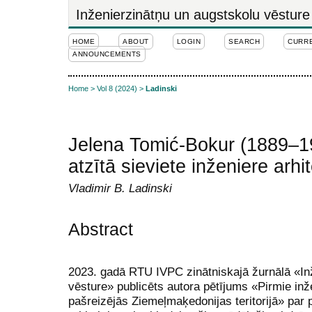
Inženierzinātņu un augstskolu vēsture
HOME
ABOUT
LOGIN
SEARCH
CURR
ANNOUNCEMENTS
Home
>
Vol 8 (2024)
>
Ladinski
Jelena Tomić-Bokur (1889–19
atzītā sieviete inženiere arhi
Vladimir B. Ladinski
Abstract
2023. gadā RTU IVPC zinātniskajā žurnālā «In
vēsture» publicēts autora pētījums «Pirmie inže
pašreizējās Ziemeļmaķedonijas teritorijā» par 