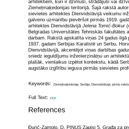
arhitektiem, kuri ir dzimuši, strādājuši vai dzī
Ziemeļmaķedonijas teritorijā. Šajā rakstā autor
sievietes arhitektes Dienvidslāvijā veikumu in
galveno uzmanību pievēršot pirmās 1919. gadā 
arhitektes Dienvidslāvijā
Jelena Tomić-Bokur
(
Belgradas Universitātes Tehniskās fakultātes a
darbam. Rakstā apskatīta viņas 24 gadus ilgā p
1937. gadam Serbijas Karalistē un Serbu, Horv
Dienvidslāvijā, akcentējot viņas darbības gad
sniedz ieguldījumu inženierzinātņu un arhitek
plašāk, vienlaikus izpētot kontekstu, kādā Serb
augstāko izglītību ieguva pirmās sievietes prof
Keywords:
Ziemeļmaķedonija; Serbija; Dienvidslāvija; pirmā valsts 
Full Text:
PDF
References
Đurić-Zamolo, D. PINUS Zapisi 5, Građa za pr