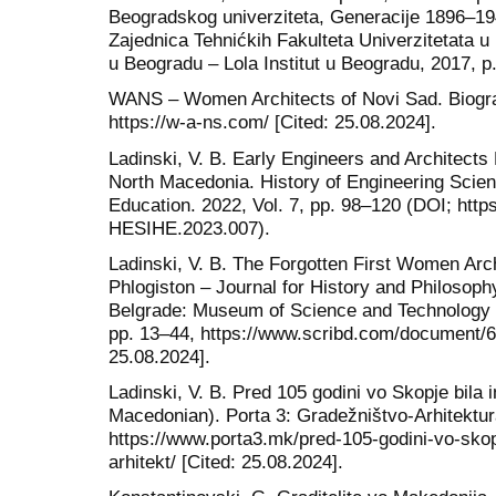
Beogradskog univerziteta, Generacije 1896–194
Zajednica Tehnićkih Fakulteta Univerzitetata 
u Beogradu – Lola Institut u Beogradu, 2017, p
WANS – Women Architects of Novi Sad. Biogra
https://w-a-ns.com/ [Cited: 25.08.2024].
Ladinski, V. B. Early Engineers and Architects 
North Macedonia. History of Engineering Scienc
Education. 2022, Vol. 7, pp. 98–120 (DOI; https
HESIHE.2023.007).
Ladinski, V. B. The Forgotten First Women Arc
Phlogiston – Journal for History and Philosop
Belgrade: Museum of Science and Technology –
pp. 13–44, https://www.scribd.com/document/6
25.08.2024].
Ladinski, V. B. Pred 105 godini vo Skopje bila 
Macedonian). Porta 3: Gradežništvo-Arhitektur
https://www.porta3.mk/pred-105-godini-vo-sko
arhitekt/ [Cited: 25.08.2024].