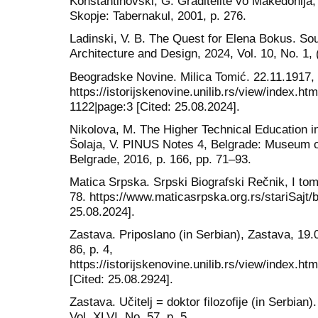
Konstantinovski, G. Graditelite vo Makedonija
Skopje: Tabernakul, 2001, p. 276.
Ladinski, V. B. The Quest for Elena Bokus. So
Architecture and Design, 2024, Vol. 10, No. 1, 
Beogradske Novine. Milica Tomić. 22.11.1917, 
https://istorijskenovine.unilib.rs/view/index.
1122|page:3 [Cited: 25.08.2024].
Nikolova, M. The Higher Technical Education in 
Šolaja, V. PINUS Notes 4, Belgrade: Museum 
Belgrade, 2016, p. 166, pp. 71–93.
Matica Srpska. Srpski Biografski Rečnik, I tom,
78. https://www.maticasrpska.org.rs/stariSajt/b
25.08.2024].
Zastava. Priposlano (in Serbian), Zastava, 19.
86, p. 4,
https://istorijskenovine.unilib.rs/view/index
[Cited: 25.08.2924].
Zastava. Učitelj = doktor filozofije (in Serbian
Vol. XLVI, No. 57, p. 5,