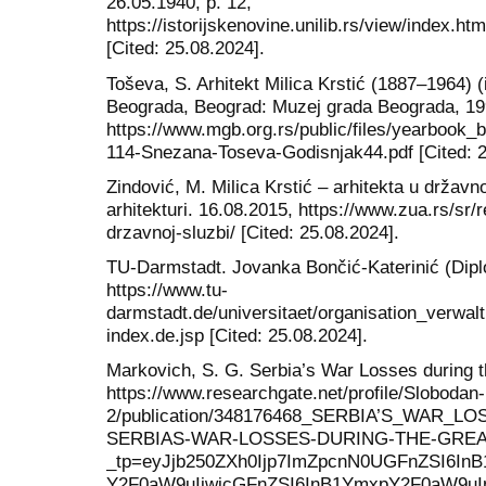
26.05.1940, p. 12,
https://istorijskenovine.unilib.rs/view/index
[Cited: 25.08.2024].
Toševa, S. Arhitekt Milica Krstić (1887–1964) 
Beograda, Beograd: Muzej grada Beograda, 199
https://www.mgb.org.rs/public/files/yearboo
114-Snezana-Toseva-Godisnjak44.pdf [Cited: 2
Zindović, M. Milica Krstić – arhitekta u državno
arhitekturi. 16.08.2015, https://www.zua.rs/sr/r
drzavnoj-sluzbi/ [Cited: 25.08.2024].
TU-Darmstadt. Jovanka Bončić-Katerinić (Dipl
https://www.tu-
darmstadt.de/universitaet/organisation_verwal
index.de.jsp [Cited: 25.08.2024].
Markovich, S. G. Serbia’s War Losses during 
https://www.researchgate.net/profile/Slobodan
2/publication/348176468_SERBIA’S_WAR_
SERBIAS-WAR-LOSSES-DURING-THE-GREA
_tp=eyJjb250ZXh0Ijp7ImZpcnN0UGFnZSI6In
Y2F0aW9uIiwicGFnZSI6InB1YmxpY2F0aW9uIn19