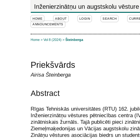
Inženierzinātņu un augstskolu vēsture
HOME
ABOUT
LOGIN
SEARCH
CURR
ANNOUNCEMENTS
Home
>
Vol 8 (2024)
>
Šteinberga
Priekšvārds
Airisa Šteinberga
Abstract
Rīgas Tehniskās universitātes (RTU) 162. jubi
Inženierzinātņu vēstures pētniecības centra (I
zinātniskais žurnāls. Tajā publicēti pieci zinātni
Ziemeļmaķedonijas un Vācijas augstskolu zinātn
Zinātņu vēstures asociācijas biedrs un student