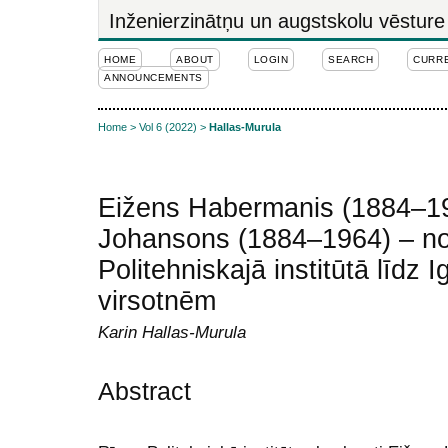
Inženierzinātņu un augstskolu vēsture
HOME
ABOUT
LOGIN
SEARCH
CURR
ANNOUNCEMENTS
Home
>
Vol 6 (2022)
>
Hallas-Murula
Eižens Habermanis (1884–19
Johansons (1884–1964) – no
Politehniskajā institūtā līdz 
virsotnēm
Karin Hallas-Murula
Abstract