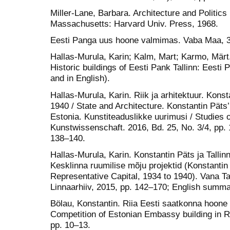
Miller-Lane, Barbara. Architecture and Politi
Massachusetts: Harvard Univ. Press, 1968.
Eesti Panga uus hoone valmimas. Vaba Maa, 3 
Hallas-Murula, Karin; Kalm, Mart; Karmo, Märt.
Historic buildings of Eesti Pank Tallinn: Eesti 
and in English).
Hallas-Murula, Karin. Riik ja arhitektuur. Konst
1940 / State and Architecture. Konstantin Päts’
Estonia. Kunstiteaduslikke uurimusi / Studies o
Kunstwissenschaft. 2016, Bd. 25, No. 3/4, pp.
138–140.
Hallas-Murula, Karin. Konstantin Päts ja Tallin
Kesklinna ruumilise mõju projektid (Konstantin
Representative Capital, 1934 to 1940). Vana Tall
Linnaarhiiv, 2015, pp. 142–170; English summa
Bölau, Konstantin. Riia Eesti saatkonna hoone 
Competition of Estonian Embassy building in Ri
pp. 10–13.