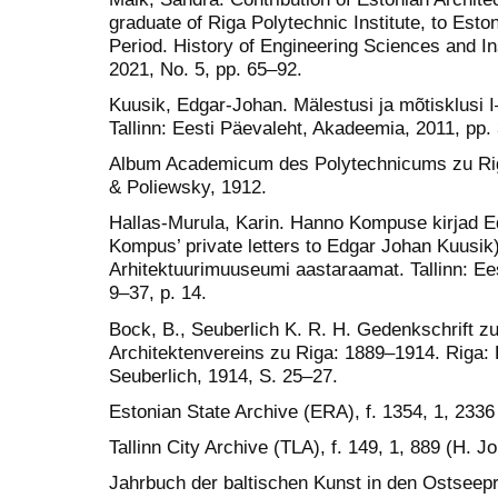
graduate of Riga Polytechnic Institute, to Esto
Period. History of Engineering Sciences and In
2021, No. 5, pp. 65–92.
Kuusik, Edgar-Johan. Mälestusi ja mõtisklusi 
Tallinn: Eesti Päevaleht, Akadeemia, 2011, pp.
Album Academicum des Polytechnicums zu Rig
& Poliewsky, 1912.
Hallas-Murula, Karin. Hanno Kompuse kirjad 
Kompus’ private letters to Edgar Johan Kuusi
Arhitektuurimuuseumi aastaraamat. Tallinn: Ee
9–37, p. 14.
Bock, B., Seuberlich K. R. H. Gedenkschrift z
Architektenvereins zu Riga: 1889–1914. Riga:
Seuberlich, 1914, S. 25–27.
Estonian State Archive (ERA), f. 1354, 1, 233
Tallinn City Archive (TLA), f. 149, 1, 889 (H. J
Jahrbuch der baltischen Kunst in den Ostseepr