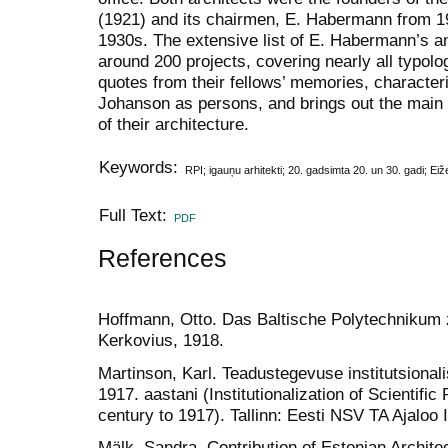
(1921) and its chairmen, E. Habermann from 1
1930s. The extensive list of E. Habermann’s 
around 200 projects, covering nearly all typolog
quo­tes from their fellows’ memories, charact
Johanson as persons, and brings out the main 
of their architecture.
Keywords:
RPI; igauņu arhitekti; 20. gadsimta 20. un 30. gadi; 
Full Text:
PDF
References
Hoffmann, Otto. Das Baltische Polytechnikum 
Kerkovius, 1918.
Martinson, Karl. Teadustegevuse institutsional
1917. aastani (Institutionalization of Scientifi
century to 1917). Tallinn: Eesti NSV TA Ajaloo I
Mälk, Sandra. Contribution of Estonian Archite