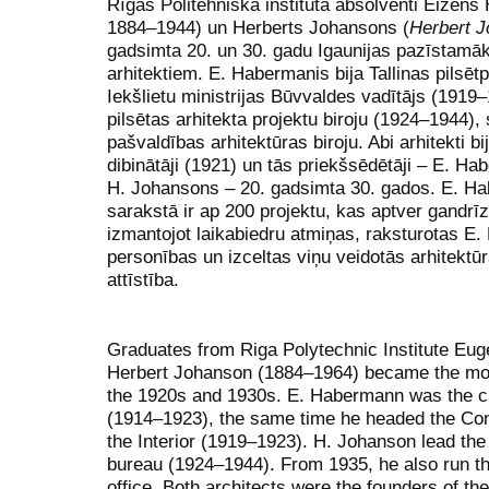
Rīgas Politehniskā institūta absolventi Eižens
1884–1944) un Herberts Johansons (
Herbert 
gadsimta 20. un 30. gadu Igaunijas pazīstamā
arhitektiem. E. Habermanis bija Tallinas pilsē
Iekšlietu ministrijas Būvvaldes vadītājs (1919
pilsētas arhitekta projektu biroju (1924–1944),
pašvaldības arhitektūras biroju. Abi arhitekti b
dibinātāji (1921) un tās priekšsēdētāji – E. H
H. Johansons – 20. gadsimta 30. gados. E. H
sarakstā ir ap 200 projektu, kas aptver gandrīz
izmantojot laikabiedru atmiņas, raksturotas 
personības un izceltas viņu veidotās arhitektūr
attīstība.
Graduates from Riga Polytechnic Institute E
Herbert Johanson (1884–1964) became the most
the 1920s and 1930s. E. Habermann was the city
(1914–1923), the same time he headed the Cons
the Interior (1919–1923). H. Johanson lead the T
bureau (1924–1944). From 1935, he also run the
office. Both architects were the founders of the