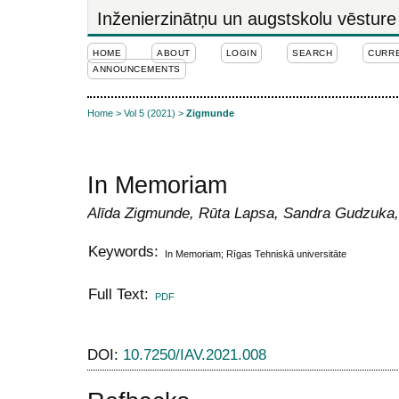
Inženierzinātņu un augstskolu vēsture
HOME
ABOUT
LOGIN
SEARCH
CURR
ANNOUNCEMENTS
Home
>
Vol 5 (2021)
>
Zigmunde
In Memoriam
Alīda Zigmunde, Rūta Lapsa, Sandra Gudzuka,
Keywords:
In Memoriam; Rīgas Tehniskā universitāte
Full Text:
PDF
DOI:
10.7250/IAV.2021.008