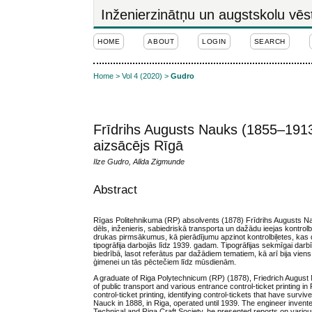
Inženierzinātņu un augstskolu vēs
HOME
ABOUT
LOGIN
SEARCH
Home
>
Vol 4 (2020)
>
Gudro
Frīdrihs Augusts Nauks (1855–1913)
aizsācējs Rīgā
Ilze Gudro, Alīda Zigmunde
Abstract
Rīgas Politehnikuma (RP) absolvents (1878) Frīdrihs Augusts N
dēls, inženieris, sabiedriskā transporta un dažādu ieejas kontrol
drukas pirmsākumus, kā pierādījumu apzinot kontrolbiļetes, kas
tipogrāfija darbojās līdz 1939. gadam. Tipogrāfijas sekmīgai dar
biedrībā, lasot referātus par dažādiem tematiem, kā arī bija vie
ģimenei un tās pēctečiem līdz mūsdienām.
A graduate of Riga Polytechnicum (RP) (1878), Friedrich August N
of public transport and various entrance control-ticket printing in
control-ticket printing, identifying control-tickets that have sur
Nauck in 1888, in Riga, operated until 1939. The engineer invent
Technical and Riga Craft Society, he presented reports on variou