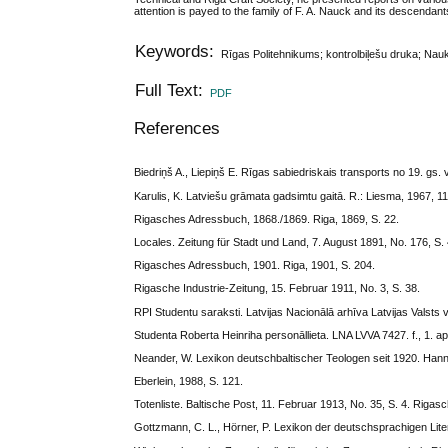
attention is payed to the family of F. A. Nauck and its descendant
Keywords:
Rīgas Politehnikums; kontrolbiļešu druka; Nauk
Full Text:
PDF
References
Biedriņš A., Liepiņš E. Rīgas sabiedriskais transports no 19. gs.
Karulis, K. Latviešu grāmata gadsimtu gaitā. R.: Liesma, 1967, 11
Rigasches Adressbuch, 1868./1869. Riga, 1869, S. 22.
Locales. Zeitung für Stadt und Land, 7. August 1891, No. 176, S. 
Rigasches Adressbuch, 1901. Riga, 1901, S. 204.
Rigasche Industrie-Zeitung, 15. Februar 1911, No. 3, S. 38.
RPI Studentu saraksti. Latvijas Nacionālā arhīva Latvijas Valsts v
Studenta Roberta Heinriha personāllieta. LNA LVVA 7427. f., 1. apr.
Neander, W. Lexikon deutschbaltischer Teologen seit 1920. Hann
Eberlein, 1988, S. 121.
Totenliste. Baltische Post, 11. Februar 1913, No. 35, S. 4. Rigas
Gottzmann, C. L., Hörner, P. Lexikon der deutschsprachigen Lite