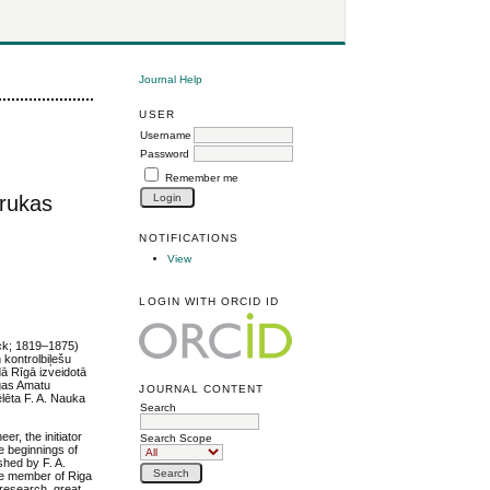
Journal Help
USER
Username
Password
Remember me
drukas
NOTIFICATIONS
View
LOGIN WITH ORCID ID
uck; 1819–1875)
 kontrolbiļešu
ā Rīgā izveidotā
īgas Amatu
JOURNAL CONTENT
ēlēta F. A. Nauka
Search
r, the initiator
Search Scope
he beginnings of
shed by F. A.
ive member of Riga
 research, great