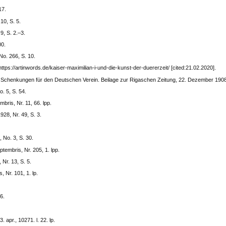
17.
10, S. 5.
, S. 2.–3.
00.
o. 266, S. 10.
tps://artinwords.de/kaiser-maximilian-i-und-die-kunst-der-duererzeit/ [cited:21.02.2020].
. Schenkungen für den Deutschen Verein. Beilage zur Rigaschen Zeitung, 22. Dezember 1908,
. 5, S. 54.
bris, Nr. 11, 66. lpp.
28, Nr. 49, S. 3.
 No. 3, S. 30.
ptembris, Nr. 205, 1. lpp.
Nr. 13, S. 5.
 Nr. 101, 1. lp.
6.
 apr., 10271. l. 22. lp.