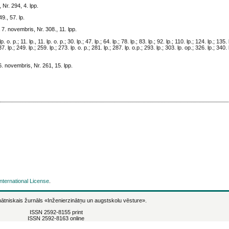
Nr. 294, 4. lpp.
9., 57. lp.
7. novembris, Nr. 308., 11. lpp.
 p.; 11. lp., 11. lp. o. p.; 30. lp.; 47. lp.; 64. lp.; 78. lp.; 83. lp.; 92. lp.; 110. lp.; 124. lp.; 135. 
37. lp.; 249. lp.; 259. lp.; 273. lp. o. p.; 281. lp.; 287. lp. o.p.; 293. lp.; 303. lp. op.; 326. lp.; 340.
. novembris, Nr. 261, 15. lpp.
nternational License
.
ātniskais žurnāls
«Inženierzinātņu un augstskolu vēsture».
ISSN 2592-8155 print
ISSN 2592-8163 online