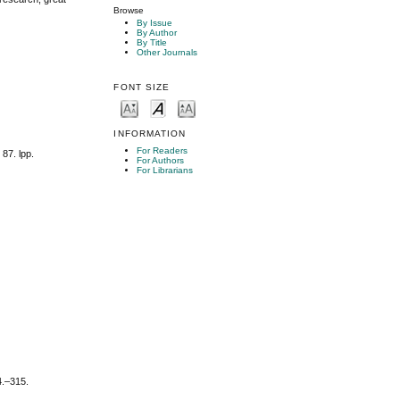
Browse
By Issue
By Author
By Title
Other Journals
FONT SIZE
INFORMATION
For Readers
 87. lpp.
For Authors
For Librarians
4.–315.