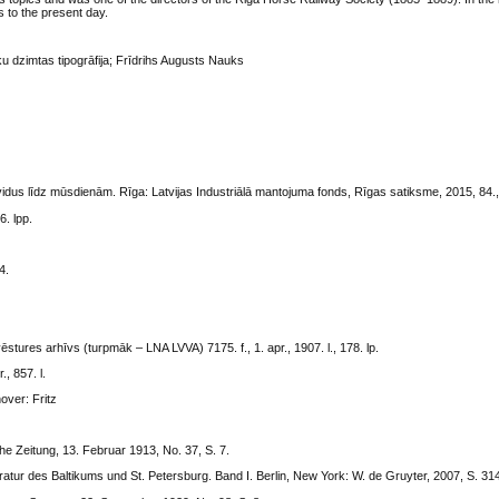
s to the present day.
u dzimtas tipogrāfija; Frīdrihs Augusts Nauks
 vidus līdz mūsdienām. Rīga: Latvijas Industriālā mantojuma fonds, Rīgas satiksme, 2015, 84.,
6. lpp.
4.
ēstures arhīvs (turpmāk – LNA LVVA) 7175. f., 1. apr., 1907. l., 178. lp.
, 857. l.
over: Fritz
che Zeitung, 13. Februar 1913, No. 37, S. 7.
ratur des Baltikums und St. Petersburg. Band I. Berlin, New York: W. de Gruyter, 2007, S. 31