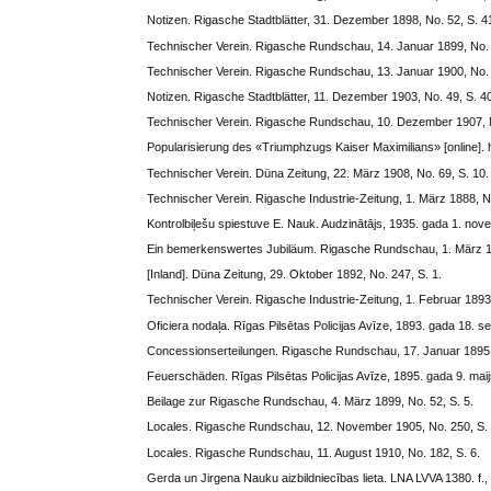
Notizen. Rigasche Stadtblätter, 31. Dezember 1898, No. 52, S. 4
Technischer Verein. Rigasche Rundschau, 14. Januar 1899, No. 
Technischer Verein. Rigasche Rundschau, 13. Januar 1900, No. 9
Notizen. Rigasche Stadtblätter, 11. Dezember 1903, No. 49, S. 4
Technischer Verein. Rigasche Rundschau, 10. Dezember 1907, N
Popularisierung des «Triumphzugs Kaiser Maximilians» [online]. ht
Technischer Verein. Düna Zeitung, 22. März 1908, No. 69, S. 10
Technischer Verein. Rigasche Industrie-Zeitung, 1. März 1888, No
Kontrolbiļešu spiestuve E. Nauk. Audzinātājs, 1935. gada 1. novem
Ein bemerkenswertes Jubiläum. Rigasche Rundschau, 1. März 19
[Inland]. Düna Zeitung, 29. Oktober 1892, No. 247, S. 1.
Technischer Verein. Rigasche Industrie-Zeitung, 1. Februar 1893,
Oficiera nodaļa. Rīgas Pilsētas Policijas Avīze, 1893. gada 18. se
Concessionserteilungen. Rigasche Rundschau, 17. Januar 1895, 
Feuerschäden. Rīgas Pilsētas Policijas Avīze, 1895. gada 9. maijs,
Beilage zur Rigasche Rundschau, 4. März 1899, No. 52, S. 5.
Locales. Rigasche Rundschau, 12. November 1905, No. 250, S. 
Locales. Rigasche Rundschau, 11. August 1910, No. 182, S. 6.
Gerda un Jirgena Nauku aizbildniecības lieta. LNA LVVA 1380. f., 3.