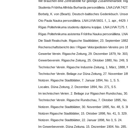
Wir brauchen eine Zentralstelle für geistige Zusammenarbeit. Ri
Studenta Frīdriha Alfrēda Burharda personāllieta. LNA LVVA 7427. f.
Borbely, K. von (Bearb). Deutsch-baltisches Gedenkbuch. Unser
Oto Paula Nauka personāllieta. LNA LVVA 5601. f., 1. apr., 4429. l.
Rīgas Politehnikuma studentu diplomu kopijas. LNA LVVA 7175. f., 1
Rīgas Politehnikuma asistenta Frīdriha Nauka personāllieta. LNA LVVA
Die Stadt Realschule. Rigasche Stadtblätter, 23. September 1882,
Rechenschaftsbericht des I Rigaer Velocipedisten-Vereins pro 1
Gewerbe Verein. Rigasche Zeitung, 29. Dezember 1879, Nr. 303,
Gewerbeverein. Rigasche Zeitung, 25. Oktober 1880, No. 249, S
Technischer Verein. Rigasche Industrie-Zeitung, 1. März, 1888, N
Technischer Verein. Beilage zur Düna Zeitung, 27. November 189
Notizen. Rigasche Stadtblätter, 7. Januar 1894, No. 1, S. 5.
Locales. Düna Zeitung, 2. Dezember 1894, No. 271, S 5.
Im technischen Verien. 2. Beilage zur Rigaschen Rundschau, 30.
Technischer Verein. Rigasche Rundschau, 7. Oktober 1895, No. 
Notizen. Rigasche Stadtblätter, 30. November 1895, No. 48, S. 3
Notizen Rigasche Stadtblätter, 15. Oktober 1898, No. 41, S. 329.
Notizen. Rigasche Stadtblätter, 22. Januar 1898, No 3, S. 24.
Im Gewerbeverein. Düna Zeitung, 15. Dezember 1904, No. 285, 