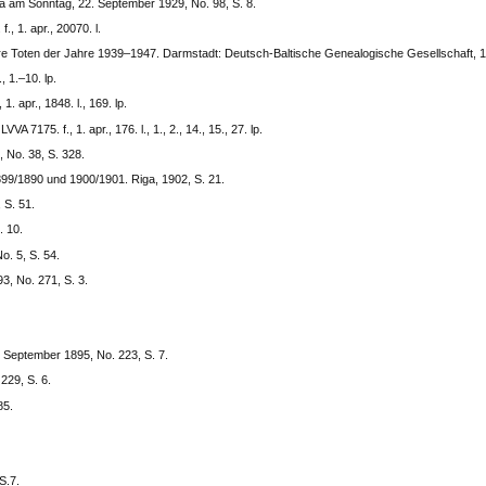
ga am Sonntag, 22. September 1929, No. 98, S. 8.
, 1. apr., 20070. l.
e Toten der Jahre 1939–1947. Darmstadt: Deutsch-Baltische Genealogische Gesellschaft, 1
, 1.–10. lp.
. apr., 1848. l., 169. lp.
 7175. f., 1. apr., 176. l., 1., 2., 14., 15., 27. lp.
 No. 38, S. 328.
899/1890 und 1900/1901. Riga, 1902, S. 21.
 S. 51.
. 10.
o. 5, S. 54.
3, No. 271, S. 3.
 September 1895, No. 223, S. 7.
229, S. 6.
85.
S.7.