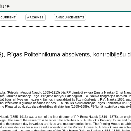
ture
CURRENT
ARCHIVES
ANNOUNCEMENTS
, Rīgas Politehnikuma absolvents, kontrolbiļešu 
auks (Friedrich August Nauck; 1855–1913) bija RP pirmā direktora Ernsta Nauka (Ernst Na
biļešu drukas aizsācējs Rīgā. Pētījuma mērķis ir atspoguļot F. A. Nauka tipogrāfijas darbību un
 dažādos arhīvos un muzeju krājumos ir saglabājušās līdz mūsdienām. F. A. Nauka 1888. gad
bībai inženieris izgudroja dažādas ierīces. F. A. Nauks aktīvi darbojās Rīgas Tehniskajā un R
ns no Rīgas zirgu dzelzceļa sabiedrības direktoriem (1885–1889). Pētījumā nozīmīga vieta atv
auck (1855–1913) was a son of the first director of RP, Ernst Nauck (1819– 1875), an enginee
 Riga. The aim of the research is to reflect the activities of F. A. Nauck’s Printing House and t
vived to the present day in various archives and museum collections. The Printing House establi
ed various devices for a successful operation of the Printing House. F. A. Nauck was an act
s topics and was one of the directors of the Riga Horse Railway Society (1885–1889). In the