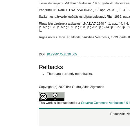
Tiesu sludinājumi. Valdības Vēstnesis, 1935. gada 28. decembris, 
Par firmu «E. Nauk». LNA LVVA 1536.f., 12. apr., 2428. l., 1., 41., 4
Satiksmes pārvalde iegādāsies biļešu spiestuvi. Rīts, 1939. gada 
Rīgas ielu dzelzceļa atskaites. LNA LVVA 2940 f., 1. apr., 44. l, 4. lp. o.
lp. o.p.; 168. lp. o.p.; 189. lp.; 198. lp.; 202. lp.; 214. lp.; 227. lp.; 2
lp.
Rīgas notārs Jānis Krūklands. Valdības Vēstnesis, 1939. gada 16
DOI:
10.7250/IAV.2020.005
Refbacks
There are currently no refbacks.
Copyright (c) 2020 Ilze Gudro, Alīda Zigmunde
This work is licensed under a
Creative Commons Attribution 4.0 I
Recenzēts zin